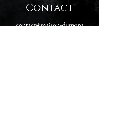
Contact
contact@maison-dumont
01 47 36 32 85
Adresse
201 Avenue Jean Jaurès
92140 Clamart
Horaires
lundi et mardi : 7h-20h
vendredi et samedi : 7h-20h
dimanche : 7h-19h30