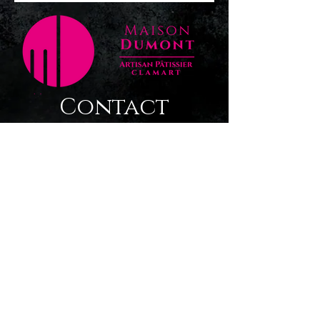
Contact
contact@maison-dumont
01 47 36 32 85
Adresse
201 Avenue Jean Jaurès
92140 Clamart
Horaires