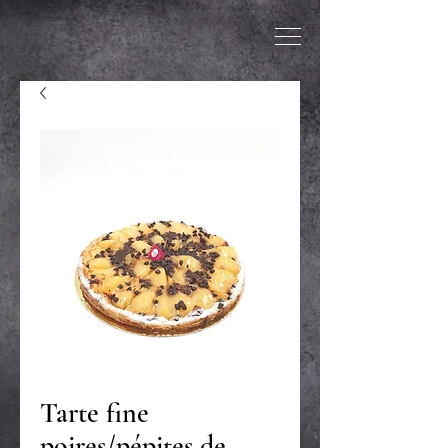
Tarte fine
poires/pépites de