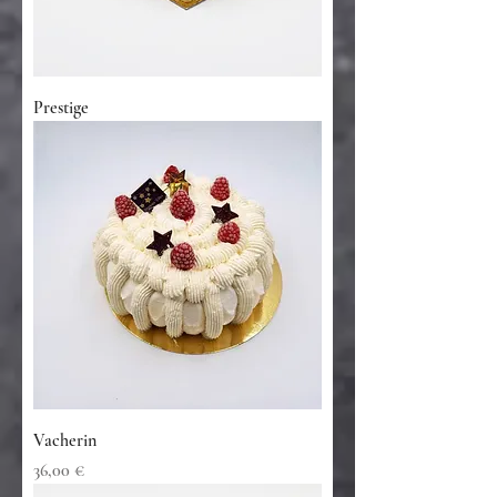
Prestige
Vacherin
Prix
36,00 €