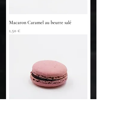
m
m
e
Macaron Caramel au beurre salé
Prix
1,50 €
Macaron Cassis
Prix
1,50 €